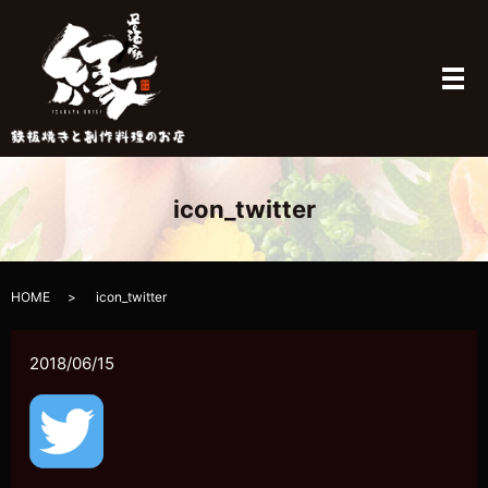
メ
icon_twitter
HOME
icon_twitter
2018/06/15