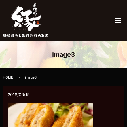
メ
image3
HOME
image3
2018/06/15