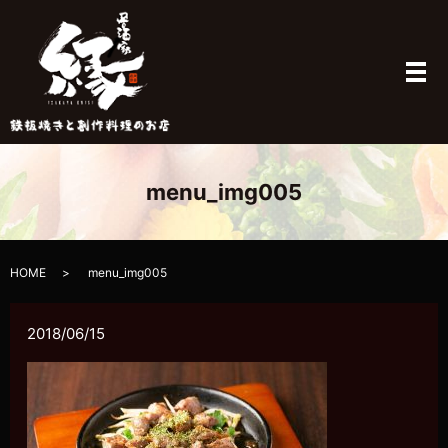
メ
menu_img005
HOME
menu_img005
2018/06/15